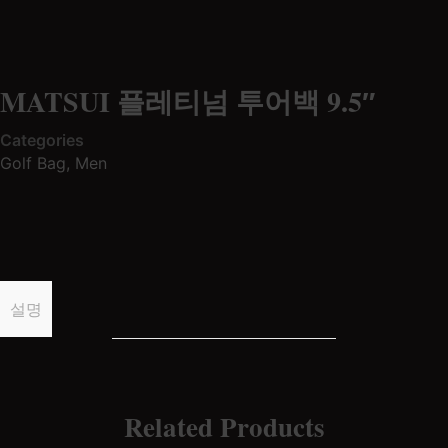
MATSUI 플레티넘 투어백 9.5″
Categories
Golf Bag
,
Men
설명
Related Products