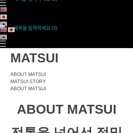
M
atsui Golf
M
atsui Golf
MATSUI
ABOUT MATSUI
MATSUI STORY
ABOUT MATSUI
ABOUT MATSUI
전통을 넘어선 정밀