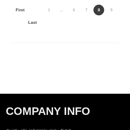
First
1
...
6
7
8
9
Last
COMPANY INFO