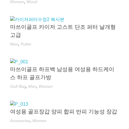
,
Women
Wood
마쓰이골프 카이저 고스트 단조 퍼터 날개형
고급
,
Men
Putter
마쓰이골프 하프백 남성용 여성용 하드케이
스 하프 골프가방
,
,
Golf Bag
Men
Women
여성용 골프장갑 양피 합피 반피 기능성 장갑
,
Accesorise
Women